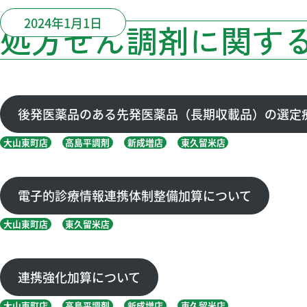
2024年1月1日
処方せん調剤に関す
後発医薬品のある先発医薬品
（長期収載品）の選定
大山東町店
高島平調剤
新成増店
東久留米店
電子的診療情報連携体制整備加算について
大山東町店
東久留米店
連携強化加算について
大山東町店
高島平調剤
新成増店
東久留米店